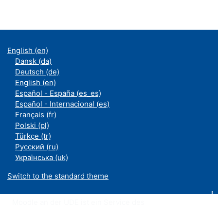
English ‎(en)‎
Dansk ‎(da)‎
Deutsch ‎(de)‎
English ‎(en)‎
Español - España ‎(es_es)‎
Español - Internacional ‎(es)‎
Français ‎(fr)‎
Polski ‎(pl)‎
Türkçe ‎(tr)‎
Русский ‎(ru)‎
Українська ‎(uk)‎
Switch to the standard theme
Moodle an der UDE ist ein Service des
ZIM