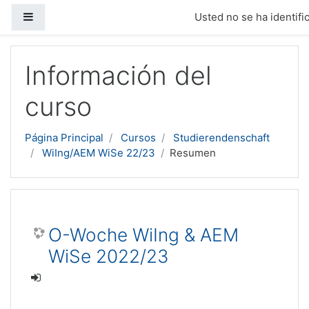
Panel lateral
Usted no se ha identific
Salta al contenido principal
Información del
curso
Página Principal
Cursos
Studierendenschaft
WiIng/AEM WiSe 22/23
Resumen
O-Woche WiIng & AEM
WiSe 2022/23