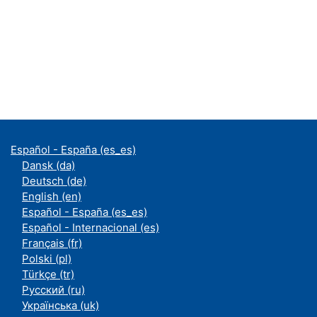
Español - España ‎(es_es)‎
Dansk ‎(da)‎
Deutsch ‎(de)‎
English ‎(en)‎
Español - España ‎(es_es)‎
Español - Internacional ‎(es)‎
Français ‎(fr)‎
Polski ‎(pl)‎
Türkçe ‎(tr)‎
Русский ‎(ru)‎
Українська ‎(uk)‎