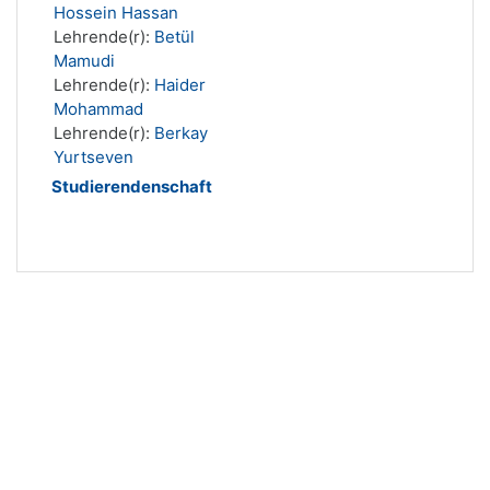
Hossein Hassan
Lehrende(r):
Betül
Mamudi
Lehrende(r):
Haider
Mohammad
Lehrende(r):
Berkay
Yurtseven
Studierendenschaft