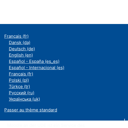
Français ‎(fr)‎
Dansk ‎(da)‎
Deutsch ‎(de)‎
English ‎(en)‎
Español - España ‎(es_es)‎
Español - Internacional ‎(es)‎
Français ‎(fr)‎
Polski ‎(pl)‎
Türkçe ‎(tr)‎
Русский ‎(ru)‎
Українська ‎(uk)‎
Passer au thème standard
Moodle an der UDE ist ein Service des