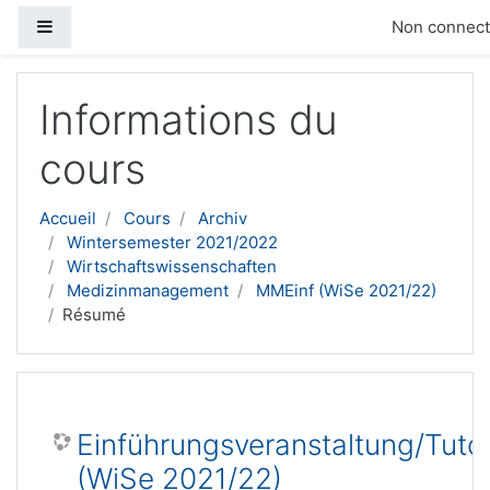
Panneau latéral
Non connecté
Passer au contenu principal
Informations du
cours
Accueil
Cours
Archiv
Wintersemester 2021/2022
Wirtschaftswissenschaften
Medizinmanagement
MMEinf (WiSe 2021/22)
Résumé
Einführungsveranstaltung/Tuto
(WiSe 2021/22)