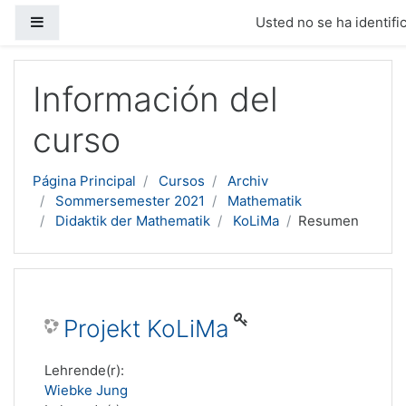
Panel lateral
Usted no se ha identific
Salta al contenido principal
Información del
curso
Página Principal
Cursos
Archiv
Sommersemester 2021
Mathematik
Didaktik der Mathematik
KoLiMa
Resumen
Projekt KoLiMa
Lehrende(r):
Wiebke Jung