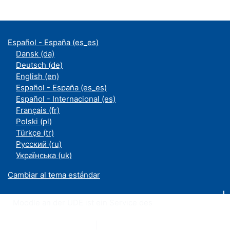
Español - España ‎(es_es)‎
Dansk ‎(da)‎
Deutsch ‎(de)‎
English ‎(en)‎
Español - España ‎(es_es)‎
Español - Internacional ‎(es)‎
Français ‎(fr)‎
Polski ‎(pl)‎
Türkçe ‎(tr)‎
Русский ‎(ru)‎
Українська ‎(uk)‎
Cambiar al tema estándar
Moodle an der UDE ist ein Service des
ZIM
Datenschutzerklärung
|
Impressum
|