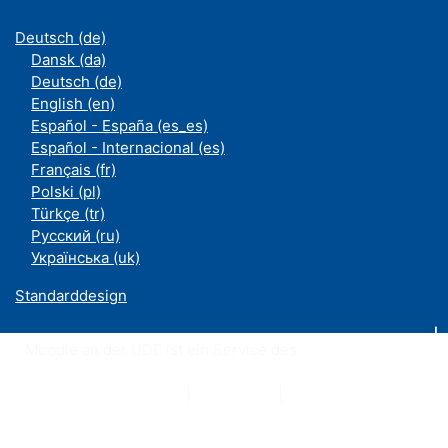
Deutsch ‎(de)‎
Dansk ‎(da)‎
Deutsch ‎(de)‎
English ‎(en)‎
Español - España ‎(es_es)‎
Español - Internacional ‎(es)‎
Français ‎(fr)‎
Polski ‎(pl)‎
Türkçe ‎(tr)‎
Русский ‎(ru)‎
Українська ‎(uk)‎
Standarddesign
Moodle an der UDE ist ein Service des
ZIM
Datenschutzerklärung
|
Impressum
|
Kontakt