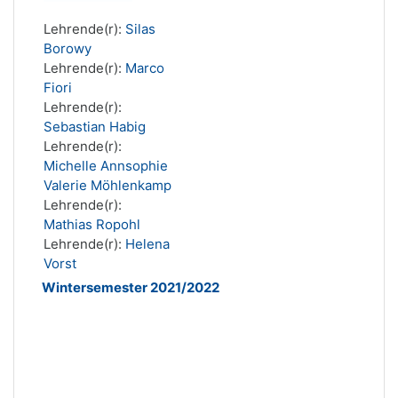
Lehrende(r):
Silas
Borowy
Lehrende(r):
Marco
Fiori
Lehrende(r):
Sebastian Habig
Lehrende(r):
Michelle Annsophie
Valerie Möhlenkamp
Lehrende(r):
Mathias Ropohl
Lehrende(r):
Helena
Vorst
Wintersemester 2021/2022