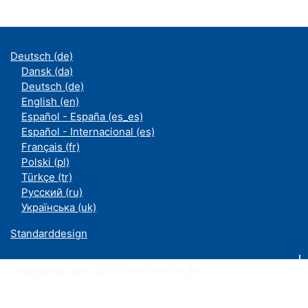
Deutsch ‎(de)‎
Dansk ‎(da)‎
Deutsch ‎(de)‎
English ‎(en)‎
Español - España ‎(es_es)‎
Español - Internacional ‎(es)‎
Français ‎(fr)‎
Polski ‎(pl)‎
Türkçe ‎(tr)‎
Русский ‎(ru)‎
Українська ‎(uk)‎
Standarddesign
Moodle an der UDE ist ein Service des
ZIM
Datenschutzerklärung
|
Impressum
|