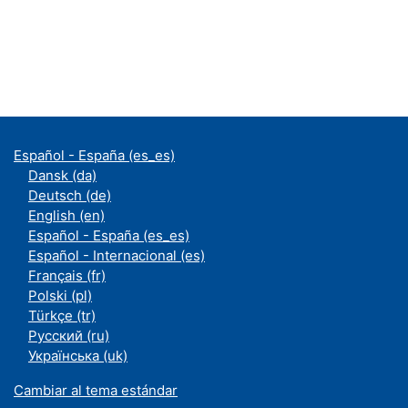
Español - España ‎(es_es)‎
Dansk ‎(da)‎
Deutsch ‎(de)‎
English ‎(en)‎
Español - España ‎(es_es)‎
Español - Internacional ‎(es)‎
Français ‎(fr)‎
Polski ‎(pl)‎
Türkçe ‎(tr)‎
Русский ‎(ru)‎
Українська ‎(uk)‎
Cambiar al tema estándar