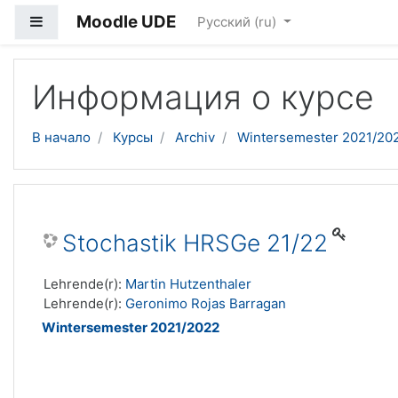
Moodle UDE
Боковая панель
Русский ‎(ru)‎
Перейти к основному содержанию
Информация о курсе
В начало
Курсы
Archiv
Wintersemester 2021/20
Stochastik HRSGe 21/22
Lehrende(r):
Martin Hutzenthaler
Lehrende(r):
Geronimo Rojas Barragan
Wintersemester 2021/2022