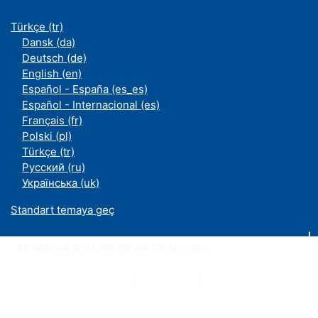
Türkçe ‎(tr)‎
Dansk ‎(da)‎
Deutsch ‎(de)‎
English ‎(en)‎
Español - España ‎(es_es)‎
Español - Internacional ‎(es)‎
Français ‎(fr)‎
Polski ‎(pl)‎
Türkçe ‎(tr)‎
Русский ‎(ru)‎
Українська ‎(uk)‎
Standart temaya geç
Moodle an der UDE ist ein Service des
ZIM
Datenschutzerklärung
|
Impressum
|
Kontakt