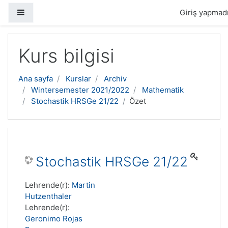
Yan panel
Giriş yapmadı
Ana içeriğe geç
Kurs bilgisi
Ana sayfa
Kurslar
Archiv
Wintersemester 2021/2022
Mathematik
Stochastik HRSGe 21/22
Özet
Stochastik HRSGe 21/22
Lehrende(r):
Martin
Hutzenthaler
Lehrende(r):
Geronimo Rojas