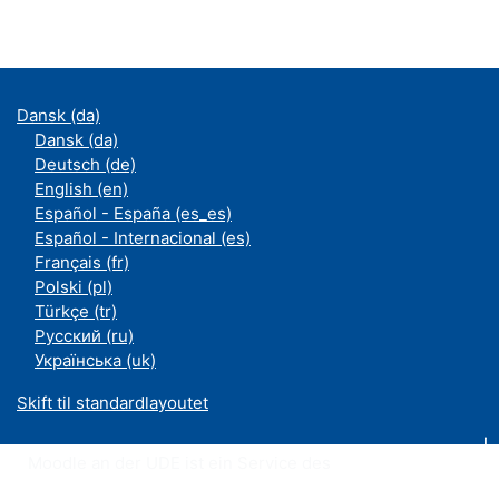
Dansk ‎(da)‎
Dansk ‎(da)‎
Deutsch ‎(de)‎
English ‎(en)‎
Español - España ‎(es_es)‎
Español - Internacional ‎(es)‎
Français ‎(fr)‎
Polski ‎(pl)‎
Türkçe ‎(tr)‎
Русский ‎(ru)‎
Українська ‎(uk)‎
Skift til standardlayoutet
Moodle an der UDE ist ein Service des
ZIM