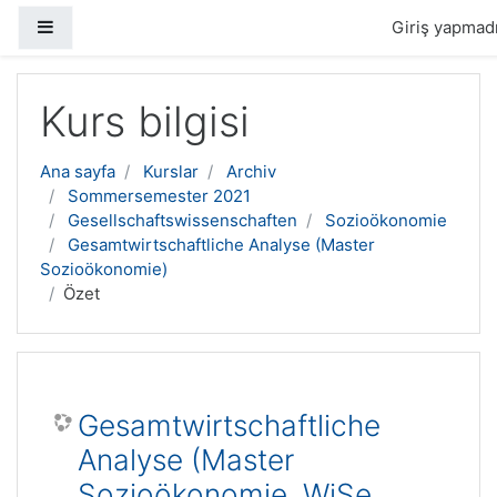
Yan panel
Giriş yapmadı
Ana içeriğe geç
Kurs bilgisi
Ana sayfa
Kurslar
Archiv
Sommersemester 2021
Gesellschaftswissenschaften
Sozioökonomie
Gesamtwirtschaftliche Analyse (Master
Sozioökonomie)
Özet
Gesamtwirtschaftliche
Analyse (Master
Sozioökonomie, WiSe