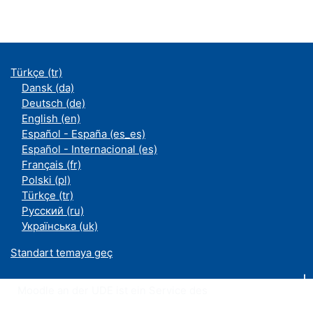
Türkçe ‎(tr)‎
Dansk ‎(da)‎
Deutsch ‎(de)‎
English ‎(en)‎
Español - España ‎(es_es)‎
Español - Internacional ‎(es)‎
Français ‎(fr)‎
Polski ‎(pl)‎
Türkçe ‎(tr)‎
Русский ‎(ru)‎
Українська ‎(uk)‎
Standart temaya geç
Moodle an der UDE ist ein Service des
ZIM