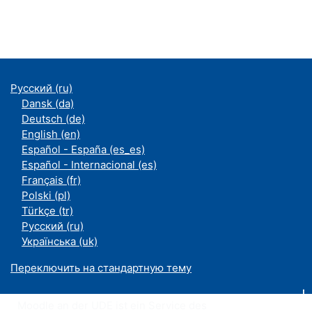
Русский ‎(ru)‎
Dansk ‎(da)‎
Deutsch ‎(de)‎
English ‎(en)‎
Español - España ‎(es_es)‎
Español - Internacional ‎(es)‎
Français ‎(fr)‎
Polski ‎(pl)‎
Türkçe ‎(tr)‎
Русский ‎(ru)‎
Українська ‎(uk)‎
Переключить на стандартную тему
Moodle an der UDE ist ein Service des