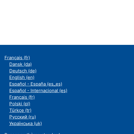
Français ‎(fr)‎
Dansk ‎(da)‎
Deutsch ‎(de)‎
English ‎(en)‎
Español - España ‎(es_es)‎
Español - Internacional ‎(es)‎
Français ‎(fr)‎
Polski ‎(pl)‎
Türkçe ‎(tr)‎
Русский ‎(ru)‎
Українська ‎(uk)‎