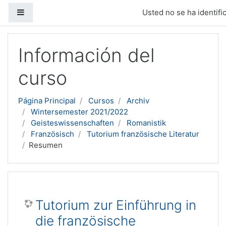
Panel lateral
Usted no se ha identific
Salta al contenido principal
Información del
curso
Página Principal
Cursos
Archiv
Wintersemester 2021/2022
Geisteswissenschaften
Romanistik
Französisch
Tutorium französische Literatur
Resumen
Tutorium zur Einführung in
die französische