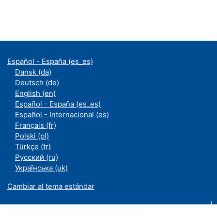
Español - España ‎(es_es)‎
Dansk ‎(da)‎
Deutsch ‎(de)‎
English ‎(en)‎
Español - España ‎(es_es)‎
Español - Internacional ‎(es)‎
Français ‎(fr)‎
Polski ‎(pl)‎
Türkçe ‎(tr)‎
Русский ‎(ru)‎
Українська ‎(uk)‎
Cambiar al tema estándar
Moodle an der UDE ist ein Service des