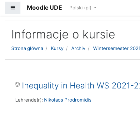
Moodle UDE
Panel boczny
Polski ‎(pl)‎
Przejdź do głównej zawartości
Informacje o kursie
Strona główna
Kursy
Archiv
Wintersemester 202
Inequality in Health WS 2021-2
Lehrende(r):
Nikolaos Prodromidis