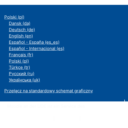
Polski ‎(pl)‎
Dansk ‎(da)‎
Deutsch ‎(de)‎
English ‎(en)‎
Español - España ‎(es_es)‎
Español - Internacional ‎(es)‎
Français ‎(fr)‎
Polski ‎(pl)‎
Türkçe ‎(tr)‎
Русский ‎(ru)‎
Українська ‎(uk)‎
Przełącz na standardowy schemat graficzny
Moodle an der UDE ist ein Service des
ZIM
Datenschutzerklärung
|
Impressum
|
Kontakt