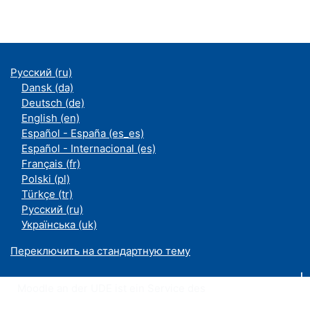
Русский ‎(ru)‎
Dansk ‎(da)‎
Deutsch ‎(de)‎
English ‎(en)‎
Español - España ‎(es_es)‎
Español - Internacional ‎(es)‎
Français ‎(fr)‎
Polski ‎(pl)‎
Türkçe ‎(tr)‎
Русский ‎(ru)‎
Українська ‎(uk)‎
Переключить на стандартную тему
Moodle an der UDE ist ein Service des
ZIM