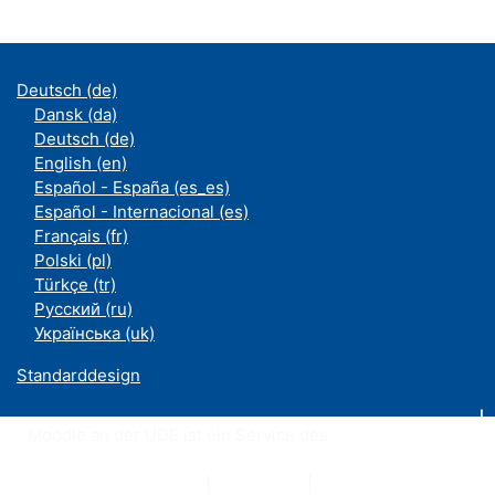
Deutsch ‎(de)‎
Dansk ‎(da)‎
Deutsch ‎(de)‎
English ‎(en)‎
Español - España ‎(es_es)‎
Español - Internacional ‎(es)‎
Français ‎(fr)‎
Polski ‎(pl)‎
Türkçe ‎(tr)‎
Русский ‎(ru)‎
Українська ‎(uk)‎
Standarddesign
Moodle an der UDE ist ein Service des
ZIM
Datenschutzerklärung
|
Impressum
|