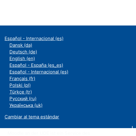
Español - Internacional ‎(es)‎
Dansk ‎(da)‎
Deutsch ‎(de)‎
English ‎(en)‎
Español - España ‎(es_es)‎
Español - Internacional ‎(es)‎
Français ‎(fr)‎
Polski ‎(pl)‎
Türkçe ‎(tr)‎
Русский ‎(ru)‎
Українська ‎(uk)‎
Cambiar al tema estándar
Moodle an der UDE ist ein Service des