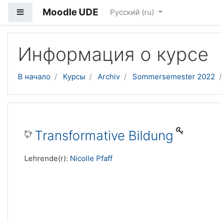
Moodle UDE
Боковая панель
Русский ‎(ru)‎
Перейти к основному содержанию
Информация о курсе
В начало
Курсы
Archiv
Sommersemester 2022
Transformative Bildung
Lehrende(r):
Nicolle Pfaff