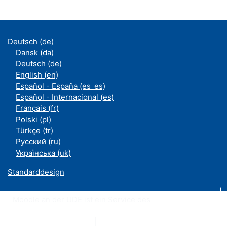
Deutsch ‎(de)‎
Dansk ‎(da)‎
Deutsch ‎(de)‎
English ‎(en)‎
Español - España ‎(es_es)‎
Español - Internacional ‎(es)‎
Français ‎(fr)‎
Polski ‎(pl)‎
Türkçe ‎(tr)‎
Русский ‎(ru)‎
Українська ‎(uk)‎
Standarddesign
Moodle an der UDE ist ein Service des
ZIM
Datenschutzerklärung
|
Impressum
|