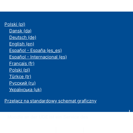
Polski ‎(pl)‎
Dansk ‎(da)‎
Deutsch ‎(de)‎
English ‎(en)‎
Español - España ‎(es_es)‎
Español - Internacional ‎(es)‎
Français ‎(fr)‎
Polski ‎(pl)‎
Türkçe ‎(tr)‎
Русский ‎(ru)‎
Українська ‎(uk)‎
Przełącz na standardowy schemat graficzny
Moodle an der UDE ist ein Service des
ZIM
Datenschutzerklärung
|
Impressum
|