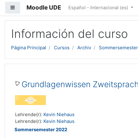
Moodle UDE
Panel lateral
Español - Internacional ‎(es)‎
Salta al contenido principal
Información del curso
Página Principal
Cursos
Archiv
Sommersemester
Grundlagenwissen Zweitsprach
Lehrende(r):
Kevin Niehaus
Lehrende(r):
Kevin Niehaus
Sommersemester 2022