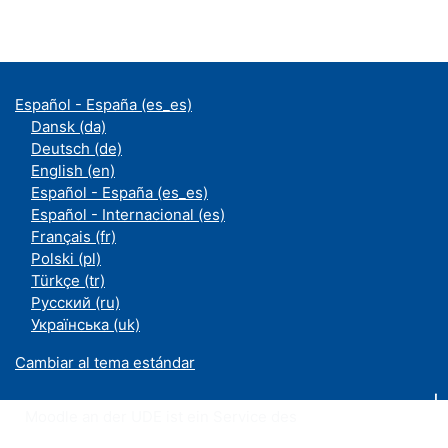
Español - España ‎(es_es)‎
Dansk ‎(da)‎
Deutsch ‎(de)‎
English ‎(en)‎
Español - España ‎(es_es)‎
Español - Internacional ‎(es)‎
Français ‎(fr)‎
Polski ‎(pl)‎
Türkçe ‎(tr)‎
Русский ‎(ru)‎
Українська ‎(uk)‎
Cambiar al tema estándar
Moodle an der UDE ist ein Service des
ZIM