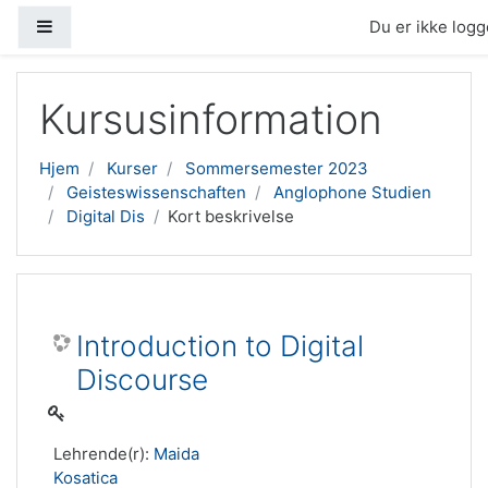
Sidepanel
Du er ikke logge
Gå til hovedindhold
Kursusinformation
Hjem
Kurser
Sommersemester 2023
Geisteswissenschaften
Anglophone Studien
Digital Dis
Kort beskrivelse
Introduction to Digital
Discourse
Lehrende(r):
Maida
Kosatica