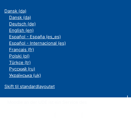
Dansk ‎(da)‎
Dansk ‎(da)‎
Deutsch ‎(de)‎
English ‎(en)‎
Español - España ‎(es_es)‎
Español - Internacional ‎(es)‎
Français ‎(fr)‎
Polski ‎(pl)‎
Türkçe ‎(tr)‎
Русский ‎(ru)‎
Українська ‎(uk)‎
Skift til standardlayoutet
Moodle an der UDE ist ein Service des
ZIM
Datenschutzerklärung
|
Impressum
|
Kontakt