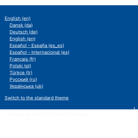
English ‎(en)‎
Dansk ‎(da)‎
Deutsch ‎(de)‎
English ‎(en)‎
Español - España ‎(es_es)‎
Español - Internacional ‎(es)‎
Français ‎(fr)‎
Polski ‎(pl)‎
Türkçe ‎(tr)‎
Русский ‎(ru)‎
Українська ‎(uk)‎
Switch to the standard theme
Moodle an der UDE ist ein Service des
ZIM
Datenschutzerklärung
|
Impressum
|
Kontakt