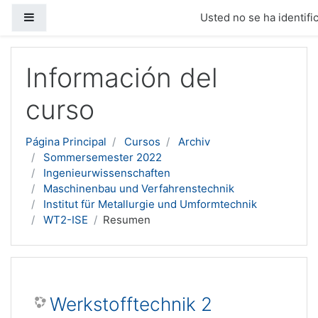
Panel lateral
Usted no se ha identific
Salta al contenido principal
Información del
curso
Página Principal
Cursos
Archiv
Sommersemester 2022
Ingenieurwissenschaften
Maschinenbau und Verfahrenstechnik
Institut für Metallurgie und Umformtechnik
WT2-ISE
Resumen
Werkstofftechnik 2