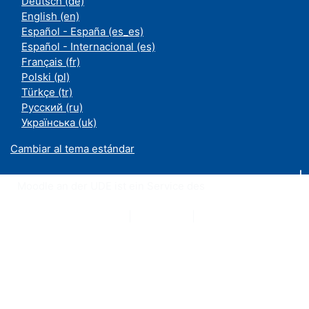
Deutsch ‎(de)‎
English ‎(en)‎
Español - España ‎(es_es)‎
Español - Internacional ‎(es)‎
Français ‎(fr)‎
Polski ‎(pl)‎
Türkçe ‎(tr)‎
Русский ‎(ru)‎
Українська ‎(uk)‎
Cambiar al tema estándar
Moodle an der UDE ist ein Service des
ZIM
Datenschutzerklärung
|
Impressum
|
Kontakt