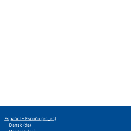
Español - España ‎(es_es)‎
Dansk ‎(da)‎