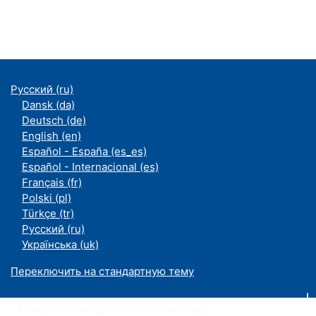
Русский ‎(ru)‎
Dansk ‎(da)‎
Deutsch ‎(de)‎
English ‎(en)‎
Español - España ‎(es_es)‎
Español - Internacional ‎(es)‎
Français ‎(fr)‎
Polski ‎(pl)‎
Türkçe ‎(tr)‎
Русский ‎(ru)‎
Українська ‎(uk)‎
Переключить на стандартную тему
Moodle an der UDE ist ein Service des