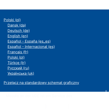
Polski ‎(pl)‎
Dansk ‎(da)‎
Deutsch ‎(de)‎
English ‎(en)‎
Español - España ‎(es_es)‎
Español - Internacional ‎(es)‎
Français ‎(fr)‎
Polski ‎(pl)‎
Türkçe ‎(tr)‎
Русский ‎(ru)‎
Українська ‎(uk)‎
Przełącz na standardowy schemat graficzny
Moodle an der UDE ist ein Service des
ZIM
Datenschutzerklärung
|
Impressum
|