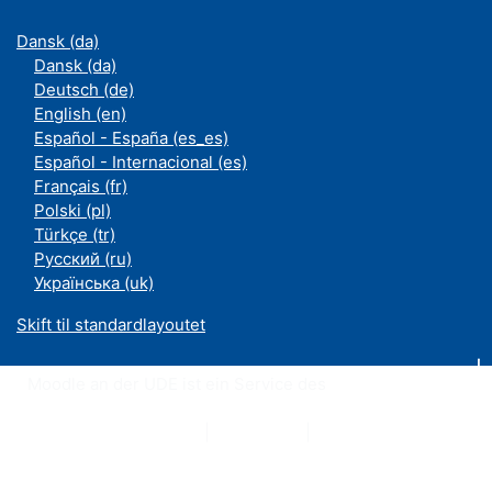
Dansk ‎(da)‎
Dansk ‎(da)‎
Deutsch ‎(de)‎
English ‎(en)‎
Español - España ‎(es_es)‎
Español - Internacional ‎(es)‎
Français ‎(fr)‎
Polski ‎(pl)‎
Türkçe ‎(tr)‎
Русский ‎(ru)‎
Українська ‎(uk)‎
Skift til standardlayoutet
Moodle an der UDE ist ein Service des
ZIM
Datenschutzerklärung
|
Impressum
|
Kontakt