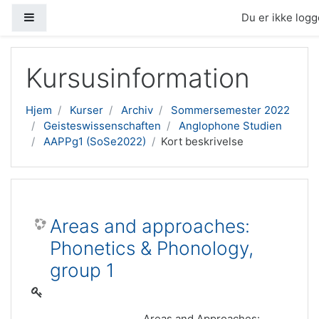
Sidepanel
Du er ikke logge
Gå til hovedindhold
Kursusinformation
Hjem
Kurser
Archiv
Sommersemester 2022
Geisteswissenschaften
Anglophone Studien
AAPPg1 (SoSe2022)
Kort beskrivelse
Areas and approaches:
Phonetics & Phonology,
group 1
Areas and Approaches: