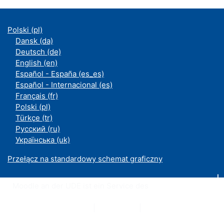
Polski ‎(pl)‎
Dansk ‎(da)‎
Deutsch ‎(de)‎
English ‎(en)‎
Español - España ‎(es_es)‎
Español - Internacional ‎(es)‎
Français ‎(fr)‎
Polski ‎(pl)‎
Türkçe ‎(tr)‎
Русский ‎(ru)‎
Українська ‎(uk)‎
Przełącz na standardowy schemat graficzny
Moodle an der UDE ist ein Service des
ZIM
Datenschutzerklärung
|
Impressum
|
Kontakt