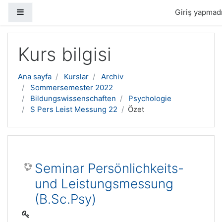
Yan panel
Giriş yapmadı
Ana içeriğe geç
Kurs bilgisi
Ana sayfa
Kurslar
Archiv
Sommersemester 2022
Bildungswissenschaften
Psychologie
S Pers Leist Messung 22
Özet
Seminar Persönlichkeits-
und Leistungsmessung
(B.Sc.Psy)