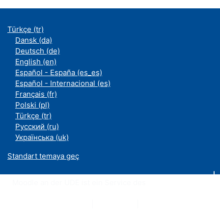
Türkçe ‎(tr)‎
Dansk ‎(da)‎
Deutsch ‎(de)‎
English ‎(en)‎
Español - España ‎(es_es)‎
Español - Internacional ‎(es)‎
Français ‎(fr)‎
Polski ‎(pl)‎
Türkçe ‎(tr)‎
Русский ‎(ru)‎
Українська ‎(uk)‎
Standart temaya geç
Moodle an der UDE ist ein Service des
ZIM
Datenschutzerklärung
|
Impressum
|
Kontakt