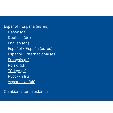
Español - España ‎(es_es)‎
Dansk ‎(da)‎
Deutsch ‎(de)‎
English ‎(en)‎
Español - España ‎(es_es)‎
Español - Internacional ‎(es)‎
Français ‎(fr)‎
Polski ‎(pl)‎
Türkçe ‎(tr)‎
Русский ‎(ru)‎
Українська ‎(uk)‎
Cambiar al tema estándar
Moodle an der UDE ist ein Service des
ZIM