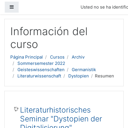
Panel lateral
Usted no se ha identific
Salta al contenido principal
Información del
curso
Página Principal
Cursos
Archiv
Sommersemester 2022
Geisteswissenschaften
Germanistik
Literaturwissenschaft
Dystopien
Resumen
Literaturhistorisches
Seminar "Dystopien der
Digitalisierung"