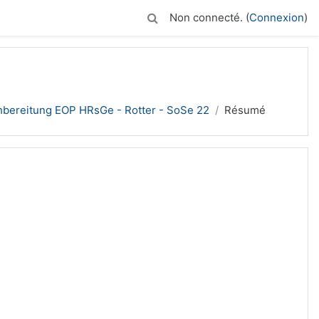
Non connecté. (
Connexion
)
hbereitung EOP HRsGe - Rotter - SoSe 22
Résumé