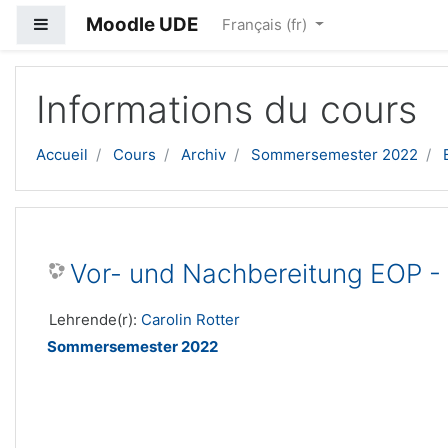
Moodle UDE
Panneau latéral
Français ‎(fr)‎
Passer au contenu principal
Informations du cours
Accueil
Cours
Archiv
Sommersemester 2022
Vor- und Nachbereitung EOP - R
Lehrende(r):
Carolin Rotter
Sommersemester 2022