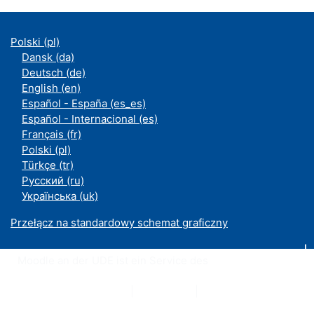
Polski ‎(pl)‎
Dansk ‎(da)‎
Deutsch ‎(de)‎
English ‎(en)‎
Español - España ‎(es_es)‎
Español - Internacional ‎(es)‎
Français ‎(fr)‎
Polski ‎(pl)‎
Türkçe ‎(tr)‎
Русский ‎(ru)‎
Українська ‎(uk)‎
Przełącz na standardowy schemat graficzny
Moodle an der UDE ist ein Service des
ZIM
Datenschutzerklärung
|
Impressum
|
Kontakt