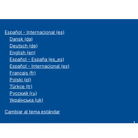
Español - Internacional ‎(es)‎
Dansk ‎(da)‎
Deutsch ‎(de)‎
English ‎(en)‎
Español - España ‎(es_es)‎
Español - Internacional ‎(es)‎
Français ‎(fr)‎
Polski ‎(pl)‎
Türkçe ‎(tr)‎
Русский ‎(ru)‎
Українська ‎(uk)‎
Cambiar al tema estándar
Moodle an der UDE ist ein Service des
ZIM