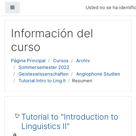
Panel lateral
Usted no se ha identific
Salta al contenido principal
Información del
curso
Página Principal
Cursos
Archiv
Sommersemester 2022
Geisteswissenschaften
Anglophone Studien
Tutorial Intro to Ling II
Resumen
Tutorial to "Introduction to
Linguistics II"