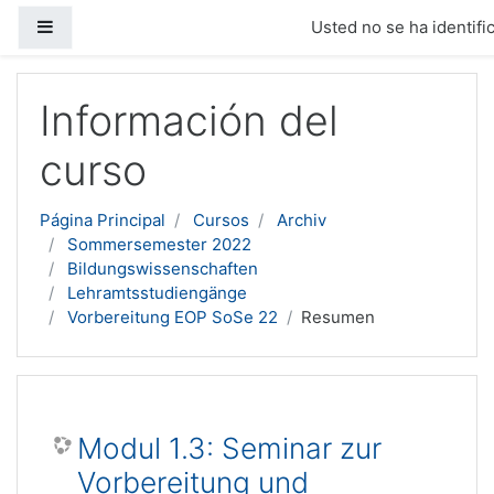
Panel lateral
Usted no se ha identific
Salta al contenido principal
Información del
curso
Página Principal
Cursos
Archiv
Sommersemester 2022
Bildungswissenschaften
Lehramtsstudiengänge
Vorbereitung EOP SoSe 22
Resumen
Modul 1.3: Seminar zur
Vorbereitung und