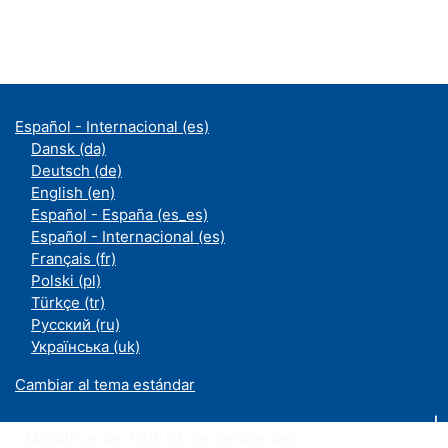
Español - Internacional ‎(es)‎
Dansk ‎(da)‎
Deutsch ‎(de)‎
English ‎(en)‎
Español - España ‎(es_es)‎
Español - Internacional ‎(es)‎
Français ‎(fr)‎
Polski ‎(pl)‎
Türkçe ‎(tr)‎
Русский ‎(ru)‎
Українська ‎(uk)‎
Cambiar al tema estándar
Moodle an der UDE ist ein Service des