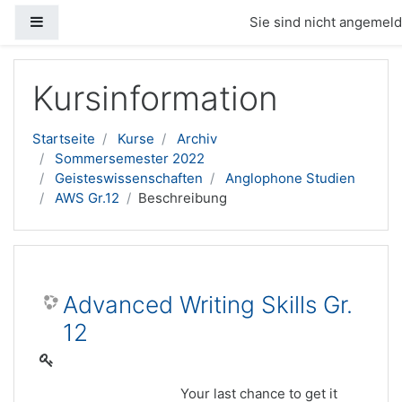
Website-Übersicht
Sie sind nicht angemelde
Zum Hauptinhalt
Kursinformation
Startseite
Kurse
Archiv
Sommersemester 2022
Geisteswissenschaften
Anglophone Studien
AWS Gr.12
Beschreibung
Advanced Writing Skills Gr.
12
Your last chance to get it