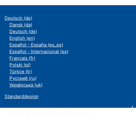
Deutsch ‎(de)‎
Dansk ‎(da)‎
Deutsch ‎(de)‎
English ‎(en)‎
Español - España ‎(es_es)‎
Español - Internacional ‎(es)‎
Français ‎(fr)‎
Polski ‎(pl)‎
Türkçe ‎(tr)‎
Русский ‎(ru)‎
Українська ‎(uk)‎
Standarddesign
Moodle an der UDE ist ein Service des
ZIM
Datenschutzerklärung
|
Impressum
|
Kontakt