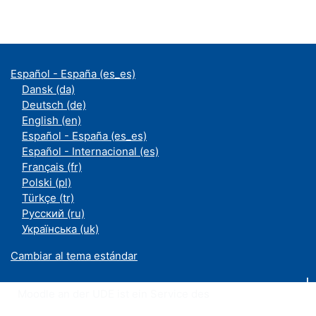
Español - España ‎(es_es)‎
Dansk ‎(da)‎
Deutsch ‎(de)‎
English ‎(en)‎
Español - España ‎(es_es)‎
Español - Internacional ‎(es)‎
Français ‎(fr)‎
Polski ‎(pl)‎
Türkçe ‎(tr)‎
Русский ‎(ru)‎
Українська ‎(uk)‎
Cambiar al tema estándar
Moodle an der UDE ist ein Service des
ZIM