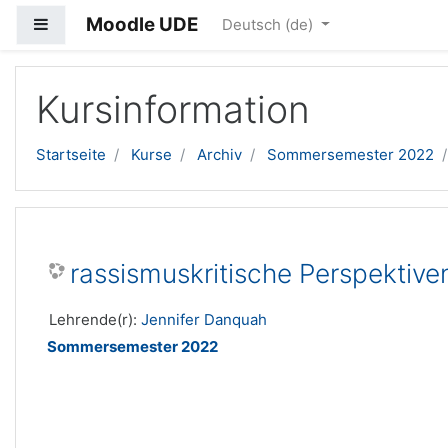
Moodle UDE
Website-Übersicht
Deutsch ‎(de)‎
Zum Hauptinhalt
Kursinformation
Startseite
Kurse
Archiv
Sommersemester 2022
rassismuskritische Perspektive
Lehrende(r):
Jennifer Danquah
Sommersemester 2022