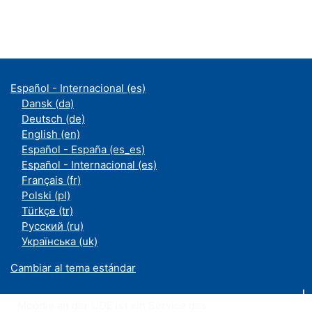
Español - Internacional ‎(es)‎
Dansk ‎(da)‎
Deutsch ‎(de)‎
English ‎(en)‎
Español - España ‎(es_es)‎
Español - Internacional ‎(es)‎
Français ‎(fr)‎
Polski ‎(pl)‎
Türkçe ‎(tr)‎
Русский ‎(ru)‎
Українська ‎(uk)‎
Cambiar al tema estándar
Moodle an der UDE ist ein Service des