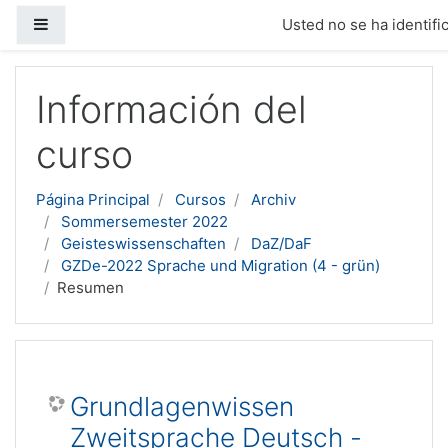
Panel lateral
Usted no se ha identific
Salta al contenido principal
Información del
curso
Página Principal
Cursos
Archiv
Sommersemester 2022
Geisteswissenschaften
DaZ/DaF
GZDe-2022 Sprache und Migration (4 - grün)
Resumen
Grundlagenwissen
Zweitsprache Deutsch -