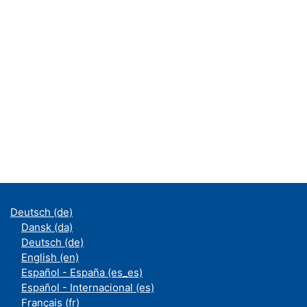
Deutsch ‎(de)‎
Dansk ‎(da)‎
Deutsch ‎(de)‎
English ‎(en)‎
Español - España ‎(es_es)‎
Español - Internacional ‎(es)‎
Français ‎(fr)‎