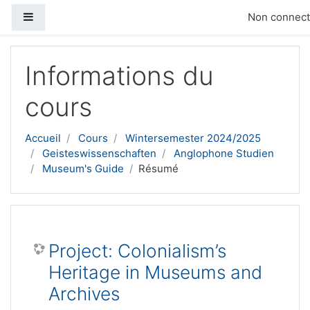
Panneau latéral
Non connecté
Passer au contenu principal
Informations du
cours
Accueil
Cours
Wintersemester 2024/2025
Geisteswissenschaften
Anglophone Studien
Museum's Guide
Résumé
Project: Colonialism’s
Heritage in Museums and
Archives