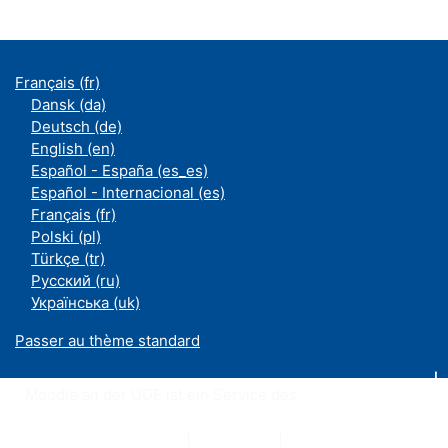
Français ‎(fr)‎
Dansk ‎(da)‎
Deutsch ‎(de)‎
English ‎(en)‎
Español - España ‎(es_es)‎
Español - Internacional ‎(es)‎
Français ‎(fr)‎
Polski ‎(pl)‎
Türkçe ‎(tr)‎
Русский ‎(ru)‎
Українська ‎(uk)‎
Passer au thème standard
Moodle an der UDE ist ein Service des
ZIM
Datenschutzerklärung
|
Impressum
|