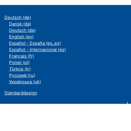
Deutsch ‎(de)‎
Dansk ‎(da)‎
Deutsch ‎(de)‎
English ‎(en)‎
Español - España ‎(es_es)‎
Español - Internacional ‎(es)‎
Français ‎(fr)‎
Polski ‎(pl)‎
Türkçe ‎(tr)‎
Русский ‎(ru)‎
Українська ‎(uk)‎
Standarddesign
Moodle an der UDE ist ein Service des
ZIM
Datenschutzerklärung
|
Impressum
|
Kontakt