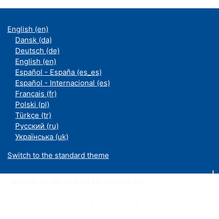
English ‎(en)‎
Dansk ‎(da)‎
Deutsch ‎(de)‎
English ‎(en)‎
Español - España ‎(es_es)‎
Español - Internacional ‎(es)‎
Français ‎(fr)‎
Polski ‎(pl)‎
Türkçe ‎(tr)‎
Русский ‎(ru)‎
Українська ‎(uk)‎
Switch to the standard theme
Moodle an der UDE ist ein Service des
ZIM
Datenschutzerklärung
|
Impressum
|
Kontakt