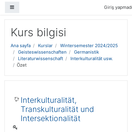
Yan panel
Giriş yapmadı
Ana içeriğe geç
Kurs bilgisi
Ana sayfa
Kurslar
Wintersemester 2024/2025
Geisteswissenschaften
Germanistik
Literaturwissenschaft
Interkulturalität usw.
Özet
Interkulturalität,
Transkulturalität und
Intersektionalität