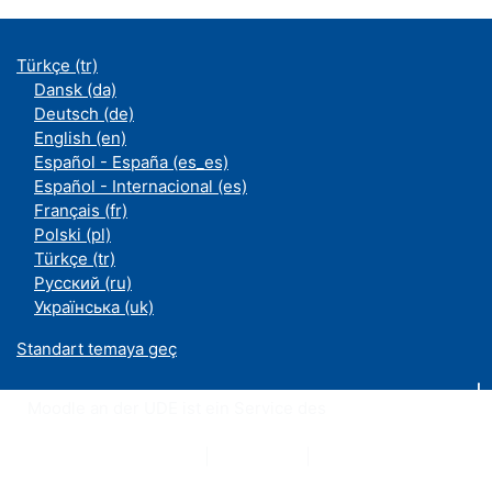
Türkçe ‎(tr)‎
Dansk ‎(da)‎
Deutsch ‎(de)‎
English ‎(en)‎
Español - España ‎(es_es)‎
Español - Internacional ‎(es)‎
Français ‎(fr)‎
Polski ‎(pl)‎
Türkçe ‎(tr)‎
Русский ‎(ru)‎
Українська ‎(uk)‎
Standart temaya geç
Moodle an der UDE ist ein Service des
ZIM
Datenschutzerklärung
|
Impressum
|
Kontakt