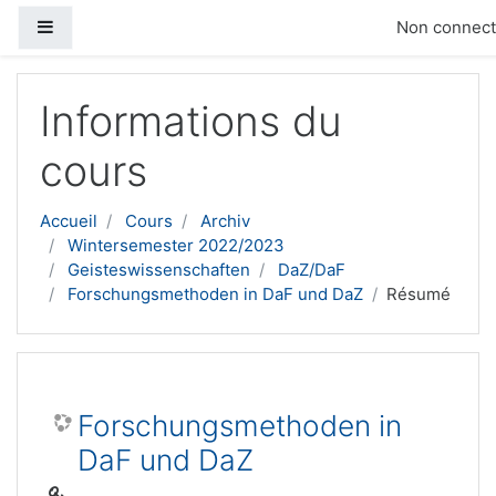
Panneau latéral
Non connecté
Passer au contenu principal
Informations du
cours
Accueil
Cours
Archiv
Wintersemester 2022/2023
Geisteswissenschaften
DaZ/DaF
Forschungsmethoden in DaF und DaZ
Résumé
Forschungsmethoden in
DaF und DaZ