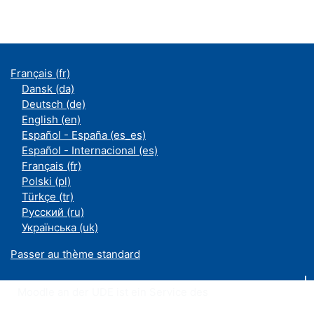
Français ‎(fr)‎
Dansk ‎(da)‎
Deutsch ‎(de)‎
English ‎(en)‎
Español - España ‎(es_es)‎
Español - Internacional ‎(es)‎
Français ‎(fr)‎
Polski ‎(pl)‎
Türkçe ‎(tr)‎
Русский ‎(ru)‎
Українська ‎(uk)‎
Passer au thème standard
Moodle an der UDE ist ein Service des
ZIM