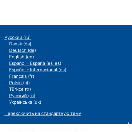
Русский ‎(ru)‎
Dansk ‎(da)‎
Deutsch ‎(de)‎
English ‎(en)‎
Español - España ‎(es_es)‎
Español - Internacional ‎(es)‎
Français ‎(fr)‎
Polski ‎(pl)‎
Türkçe ‎(tr)‎
Русский ‎(ru)‎
Українська ‎(uk)‎
Переключить на стандартную тему
Moodle an der UDE ist ein Service des