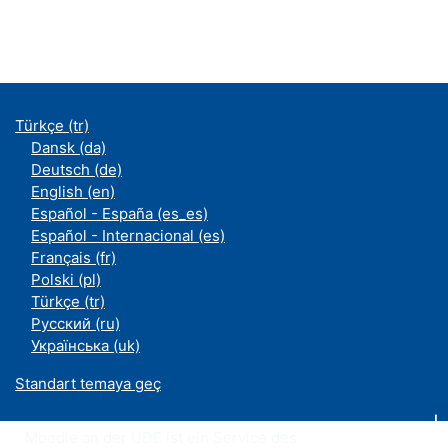
Türkçe ‎(tr)‎
Dansk ‎(da)‎
Deutsch ‎(de)‎
English ‎(en)‎
Español - España ‎(es_es)‎
Español - Internacional ‎(es)‎
Français ‎(fr)‎
Polski ‎(pl)‎
Türkçe ‎(tr)‎
Русский ‎(ru)‎
Українська ‎(uk)‎
Standart temaya geç
Moodle an der UDE ist ein Service des