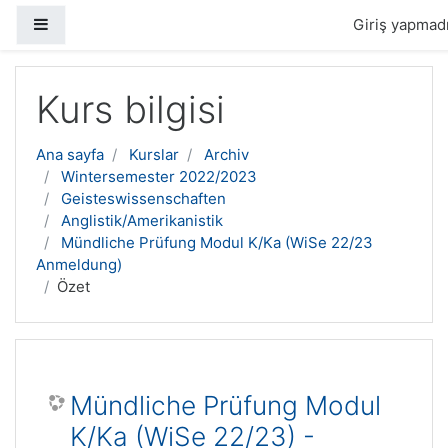
Yan panel
Giriş yapmadı
Ana içeriğe geç
Kurs bilgisi
Ana sayfa
Kurslar
Archiv
Wintersemester 2022/2023
Geisteswissenschaften
Anglistik/Amerikanistik
Mündliche Prüfung Modul K/Ka (WiSe 22/23
Anmeldung)
Özet
Mündliche Prüfung Modul
K/Ka (WiSe 22/23) -