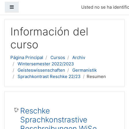
Panel lateral
Usted no se ha identific
Salta al contenido principal
Información del
curso
Página Principal
Cursos
Archiv
Wintersemester 2022/2023
Geisteswissenschaften
Germanistik
Sprachkontrast Reschke 22/23
Resumen
Reschke
Sprachkonstrastive
Beschreibungen WiSe