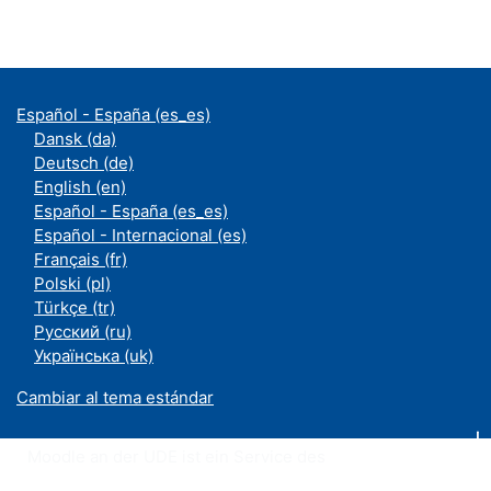
Español - España ‎(es_es)‎
Dansk ‎(da)‎
Deutsch ‎(de)‎
English ‎(en)‎
Español - España ‎(es_es)‎
Español - Internacional ‎(es)‎
Français ‎(fr)‎
Polski ‎(pl)‎
Türkçe ‎(tr)‎
Русский ‎(ru)‎
Українська ‎(uk)‎
Cambiar al tema estándar
Moodle an der UDE ist ein Service des
ZIM